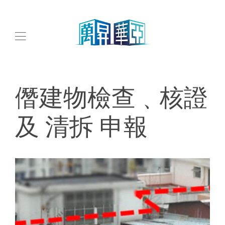
僭建物檢查﹑核證
及 清拆 申報