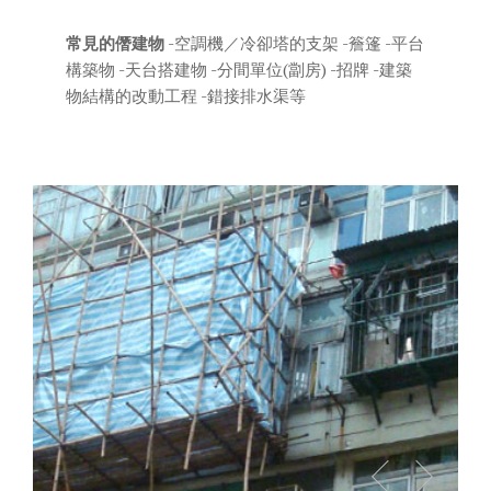
常見的僭建物
-空調機／冷卻塔的支架 -簷篷 -平台
構築物 -天台搭建物 -分間單位(劏房) -招牌 -建築
物結構的改動工程 -錯接排水渠等