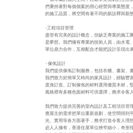
們秉持著對每個個案的用心經營與專業態度
的施工品質，將空間有著不同的新詮釋與新
-工程項目管理
盡管有完美的設計概念，但缺乏專業的施工
是夢想。我們擁有專業的技術人員，由水電
單位鼎力合作，互相配合才能把設計呈現出
- 傢俬設計
我們提供傢俬訂制服務，包括衣櫃、書架、
我們致力於簡單又時尚的家具設計，經驗豐
度身訂造。訂制傢俬的材料選用優質木材，
風格裡有多種色面材料可供選擇，務求令客
我們致力提供完善的室內設計及工程項目管
應屋主的需求把單位重新規劃，使空間得到
光、實用等各方面著手，務求打造令客人理想
必人人擁有，香港住屋單位狹窄細小，奇形