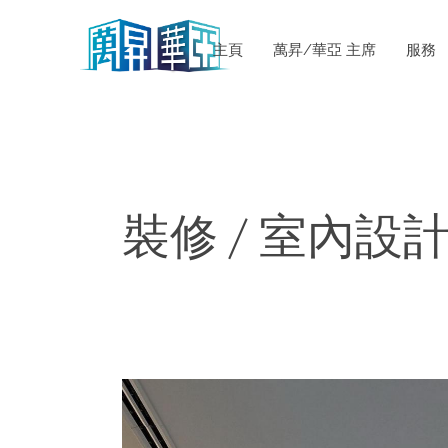
主頁
萬昇/華亞 主席
服務
裝修 / 室內設