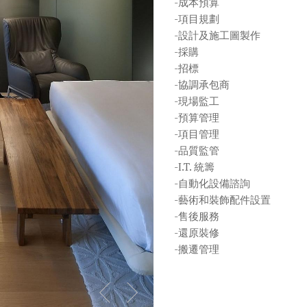
-成本預算
-項目規劃
-設計及施工圖製作
-採購
-招標
-協調承包商
-現場監工
-預算管理
-項目管理
-品質監管
-I.T. 統籌
-自動化設備諮詢
-藝術和裝飾配件設置
-售後服務
-還原裝修
-搬遷管理