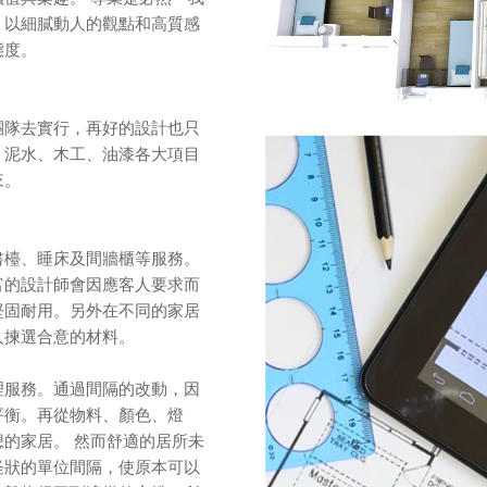
，以細膩動人的觀點和高質感
態度。
團隊去實行，再好的設計也只
、泥水、木工、油漆各大項目
來。
書檯、睡床及間牆櫃等服務。
富的設計師會因應客人要求而
堅固耐用。另外在不同的家居
人揀選合意的材料。
理服務。通過間隔的改動，因
平衡。再從物料、顏色、燈
的家居。 然而舒適的居所未
怪狀的單位間隔，使原本可以