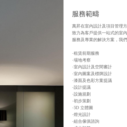
服務範疇
萬昇在室內設計及項目管理
致力為客戶提供一站式的室
服務及專業的解決方案，我
-租賃前期服務
-場地考察
-室內設計及空間審計
-室內圖案及標牌設計
-漆面及色彩方案提議
-設計提議
-設施規劃
-初步策劃
-3D 立體圖
-燈光設計
-組合傢俱諮詢