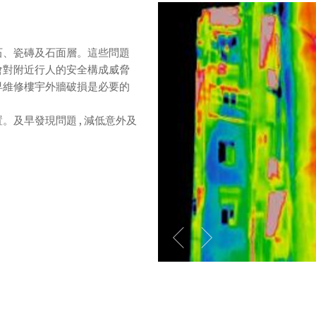
石、瓷磚及石面層。這些問題
會對附近行人的安全構成威脅
早維修樓宇外牆破損是必要的
。及早發現問題 , 減低意外及