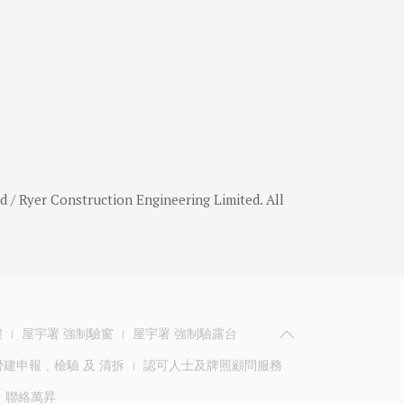
r Construction Engineering Limited. All
樓
屋宇署 強制驗窗
屋宇署 強制驗露台
建申報﹑檢驗 及 清拆
認可人士及牌照顧問服務
聯絡萬昇