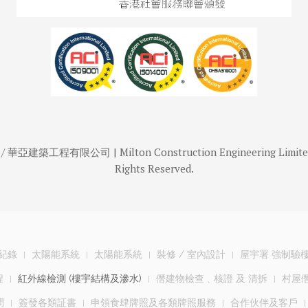
築工程有限公司 | Milton Construction Engineering Limited / Rye
Rights Reserved.
紀錄
太陽能系統
太陽能系統
裝修 / 室內設計
屋宇署 強制驗
程
紅外線檢測 (樓宇結構及滲水)
僭建物檢查﹑核證 及 清拆
村屋僭
問
簽發各類証書
申領食肆牌照及各類牌照服務
合作伙伴及客戶