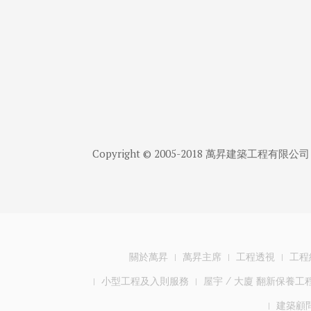
Copyright © 2005-2018 萬昇建築工程有限公司 / 華亞建
關於萬昇
萬昇主席
工程透視
工程
小型工程及入則服務
屋宇 / 大廈 翻新保養工
建築顧