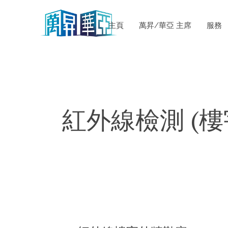
主頁
萬昇/華亞 主席
服務
紅外線檢測 (