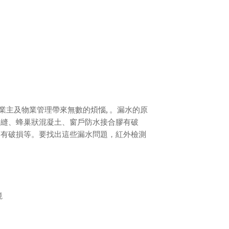
往為業主及物業管理帶來無數的煩惱, 。漏水的原
裂縫、蜂巢狀混凝土、窗戶防水接合膠有破
管有破損等。要找出這些漏水問題，紅外檢測
。
境