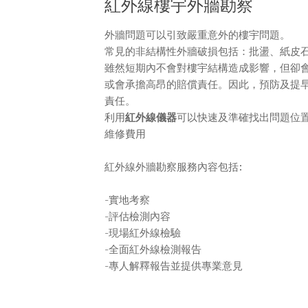
紅外線樓宇外牆勘察
外牆問題可以引致嚴重意外的樓宇問題。
常見的非結構性外牆破損包括：批盪、紙皮
雖然短期內不會對樓宇結構造成影響，但卻
或會承擔高昂的賠償責任。因此，預防及提
責任。
利用
紅外線儀器
可以快速及準確找出問題位置
維修費用
紅外線外牆勘察服務內容包括:
-實地考察
-評估檢測內容
-現場紅外線檢驗
-全面紅外線檢測報告
-專人解釋報告並提供專業意見